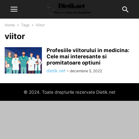
Home
Tags
Viitor
viitor
Profesiile viitorului in medicina:
Cele mai interesante si
promitatoare optiuni
dietik.net
-
decembrie 5, 2022
© 2024. Toate drepturile rezervate Dietik.net